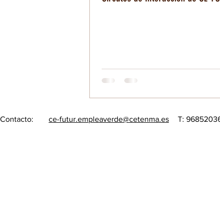
Contacto:
ce-futur.empleaverde@cetenma.es
T: 968520